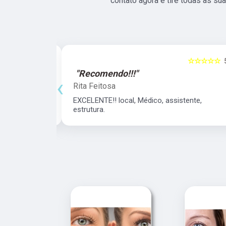
contato agora e tire todas as s
☆☆☆☆☆
5
☆☆☆☆☆
"Recomendo!!!"
‹
Rita Feitosa
dida no horário
EXCELENTE!! local, Médico, assistente,
estrutura.