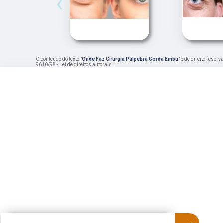
‹
O conteúdo do texto "
Onde Faz Cirurgia Pálpebra Gorda Embu
" é de direito reser
9610/98 - Lei de direitos autorais
.