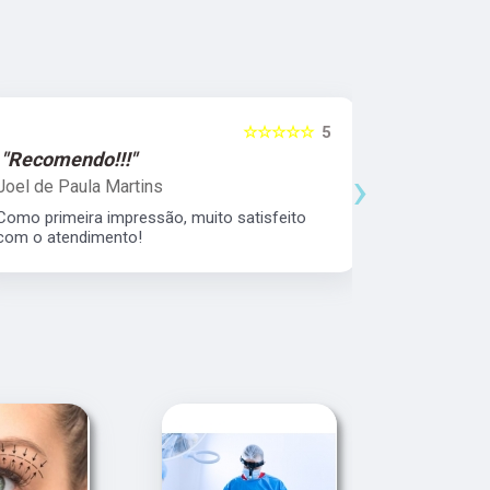
☆☆☆☆☆
5
"Recomendo!!!"
"Recomen
›
Joel de Paula Martins
Claudio Co
Como primeira impressão, muito satisfeito
Muito compe
com o atendimento!
consulta