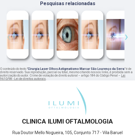
Pesquisas relacionadas
‹
›
O conteúdo do texto "
Cirurgia Laser Olhos Astigmatismo Marcar São Lourenço da Serra
" é de
direito reservado. Sua reprodução, parcial ou total, mesmo citando nossos links, é proibida sem a
autorização do autor. Crime de violação de direito autoral – artigo 184 do Código Penal –
Lei
9610/98 - Lei de direitos autorais
.
CLINICA ILUMI OFTALMOLOGIA
Rua Doutor Mello Nogueira, 105, Conjunto 717 - Vila Baruel